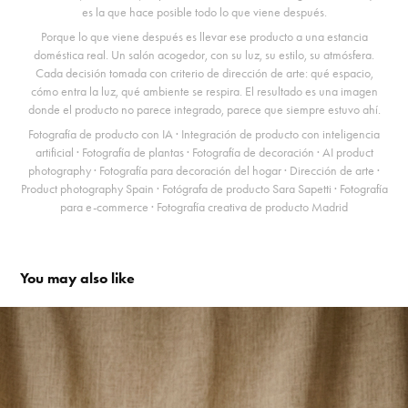
es la que hace posible todo lo que viene después.
Porque lo que viene después es llevar ese producto a una estancia
doméstica real. Un salón acogedor, con su luz, su estilo, su atmósfera.
Cada decisión tomada con criterio de dirección de arte: qué espacio,
cómo entra la luz, qué ambiente se respira. El resultado es una imagen
donde el producto no parece integrado, parece que siempre estuvo ahí.
Fotografía de producto con IA · Integración de producto con inteligencia
artificial · Fotografía de plantas · Fotografía de decoración · AI product
photography · Fotografía para decoración del hogar · Dirección de arte ·
Product photography Spain · Fotógrafa de producto Sara Sapetti · Fotografía
para e-commerce · Fotografía creativa de producto Madrid
You may also like